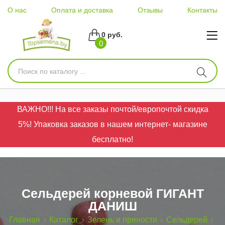
О нас
Оплата и доставка
Отзывы
Контакты
0 руб.
0
ВАЖНО!!! На все заказы почтой/европочтой скидка
5%! Упаковка заказов в нашем интернет- магазине
бесплатно!
Сельдерей корневой ГИГАНТ
ДАНИШ
Главная
Каталог
Зелень и пряности
Сельдерей