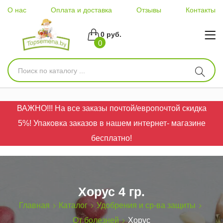
О нас
Оплата и доставка
Отзывы
Контакты
0 руб.
0
ВАЖНО!!! На все заказы почтой/европочтой скидка
5%! Упаковка заказов в нашем интернет- магазине
бесплатно!
Хорус 4 гр.
Главная
Каталог
Удобрения и ср-ва защиты
От болезней
Хорус