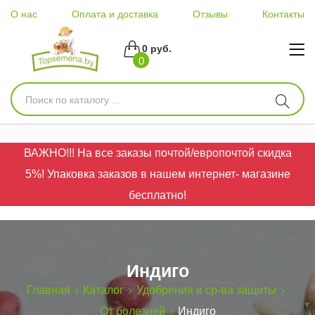
О нас
Оплата и доставка
Отзывы
Контакты
0 руб.
0
ВАЖНО!!! На все заказы почтой/европочтой скидка
5%! Упаковка заказов в нашем интернет- магазине
бесплатно!
Индиго
Главная
Каталог
Удобрения и ср-ва защиты
От болезней
Индиго