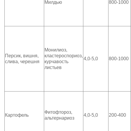
Милдью
800-1000
Монилиоз,
Персик, вишня,
кластероспориоз,
4,0-5,0
800-1000
слива, черешня
курчавость
листьев
Фитофтороз,
Картофель
4,0-5,0
200-400
альтернариоз