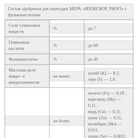
Состав удобрения для пересадки МЕРА «ЯПОНСКОЕ PROFI» с
фульвокислотами
Соли гуминовых
%
до 7
веществ
Гуминовые
%
до 60
кислоты
Фульвокислоты
%
до 40
Массовая доля
калий (К) — 8,2;
макро- и
не менее:
сера (S) — 2,8.
микроэлементов
железо (Fe) — 0,18 ;
марганец (Mn) —
0,11;
медь (Cu) — 0,11;
цинк (Zn) — 0,11;
не более:
молибден (Мо) —
0,011;
селен (Se) — 0,0011;