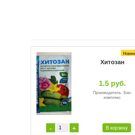
Новинка
Новин
 сила
Хитозан
 орг-
льное
1.5 руб.
ие для
ики и
Производитель: Био-
комплекс
ягод (1
р)
уб.
руб.
В корзину