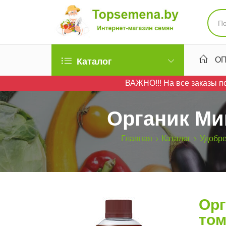
ОП
Каталог
ВАЖНО!!! На все заказы по
Органик Мик
Главная
Каталог
Удобре
Орг
том