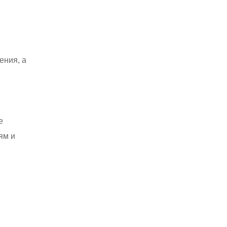
ения, а
е
ям и