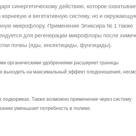
даря синергетическому действию, которое охватывае
о корневую и вегетативную систему, но и окружающу
нную микрофлору. Применение Эликсира № 1 также
ендуется для регенерации микрофлоры после химич
отки почвы (яды, инсектициды, фунгициды).
ими органическими удобрениями расширяет границы
ию выходить на максимальный эффект плодоношения, несмо
х подкормках. Также возможно применение через систему
вании уменьшает потребность в поливе.