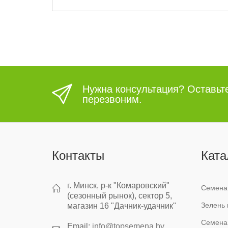
орзину
Нужна консультация? Оставьт
перезвоним.
Контакты
Ката
г. Минск, р-к "Комаровский"
Семена
(сезонный рынок), сектор 5,
Зелень 
магазин 16 "Дачник-удачник"
Семена
Email:
info@topsemena.by