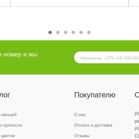
е номер и мы
лог
Покупателю
О
И
 овощей
О нас
р
и пряности
Оплата и доставка
И
 цветов
Отзывы
О