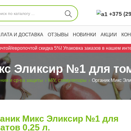
+375 (29
ЛАТА И ДОСТАВКА
ОТЗЫВЫ
НОВИНКИ
АКЦИИ
КОН
чтой/европочтой скидка 5%! Упаковка заказов в нашем инте
с Эликсир №1 для том
ния и ср-ва защиты
М/У, стимуляторы
Органик Микс Эли
аник Микс Эликсир №1 для
атов 0,25 л.