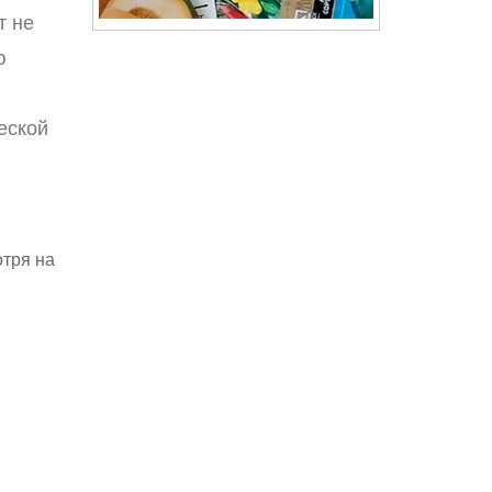
т не
ю
еской
тря на