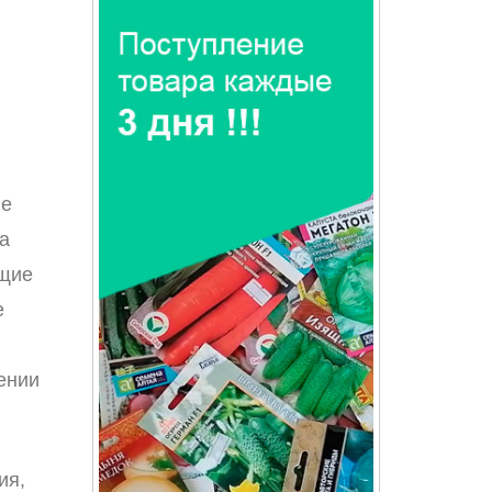
ые
на
ющие
е
ении
ия,