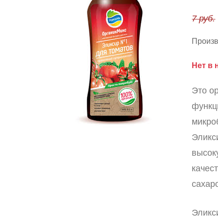
7 руб.
Произв
Нет в 
Это о
функц
микро
Эликс
высоку
качес
сахар
Эликс