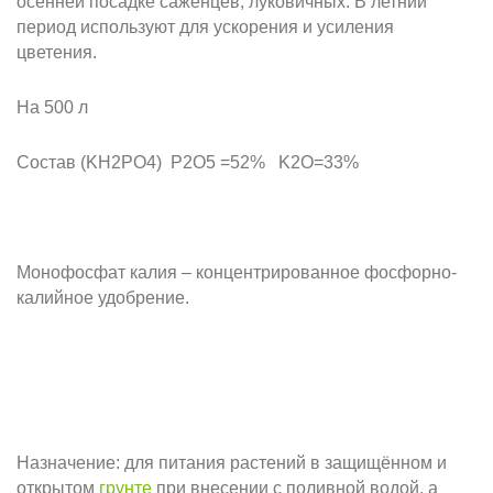
осенней посадке саженцев, луковичных. В летний
период используют для ускорения и усиления
цветения.
На 500 л
Состав (KH2PO4) P2O5 =52% K2O=33%
Монофосфат калия – концентрированное фосфорно-
калийное удобрение.
Назначение: для питания растений в защищённом и
открытом
грунте
при внесении с поливной водой, а