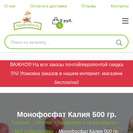
О нас
Оплата и доставка
Отзывы
Контакты
0 руб.
0
ВАЖНО!!! На все заказы почтой/европочтой скидка
5%! Упаковка заказов в нашем интернет- магазине
бесплатно!
Монофосфат Калия 500 гр.
Главная
Каталог
Удобрения и ср-ва защиты
М/У, стимуляторы
Монофосфат Калия 500 гр.