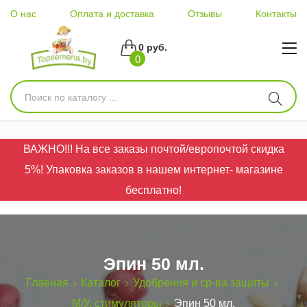
О нас
Оплата и доставка
Отзывы
Контакты
0 руб.
0
ВАЖНО!!! На все заказы почтой/европочтой скидка
5%! Упаковка заказов в нашем интернет- магазине
бесплатно!
Эпин 50 мл.
Главная
Каталог
Удобрения и ср-ва защиты
М/У, стимуляторы
Эпин 50 мл.