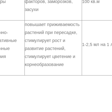
уры
факторов, заморозков,
100 кв.м
засухи
повышает приживаемость
чно-
растений при пересадке,
ативные
стимулирует рост и
1-2,5 мл на 1
чные
развитие растений,
ния
стимулирует цветение и
корнеобразование