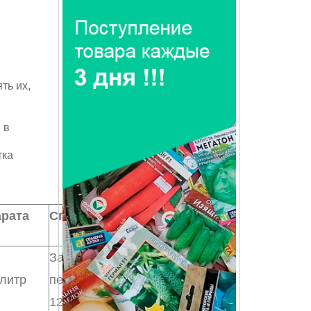
ть их,
 в
тка
арата
Способ применения
Замачивание семян
 литр
перед посевом на 3-
12 ч, клубней, луковиц