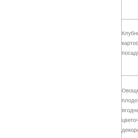
Клубн
карто
посад
Овощ
плодо
ягодн
цвето
декор