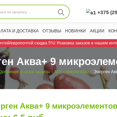
+375 (29
ЛАТА И ДОСТАВКА
ОТЗЫВЫ
НОВИНКИ
АКЦИИ
КОН
чтой/европочтой скидка 5%! Упаковка заказов в нашем инте
ген Аква+ 9 микроэлем
Удобрения и ср-ва защиты
М/У, стимуляторы
Энерген Ак
рген Аква+ 9 микроэлементо