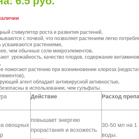
а: 6.5 руб.
наличии
ный стимулятор роста и развития растений,
зываются с почвой, что позволяет растениям легко потребля
 усваиваются растениями,
ее, чем обычные соли микроэлементов,
ют урожайность, качество плодов, содержание витаминов
,
е помогают растению при возникновении хлороза (недоста
лементов),
рующий агент обладает антивирусной активностью,
безопасны в использовании, чем сульфаты.
ура
Действие
Расход преп
повышает энергию
а овощных
30-50 мл на 1
прорастания и всхожесть
ур
воды.