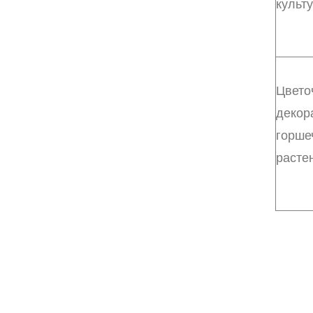
культ
Цвето
декор
горше
расте