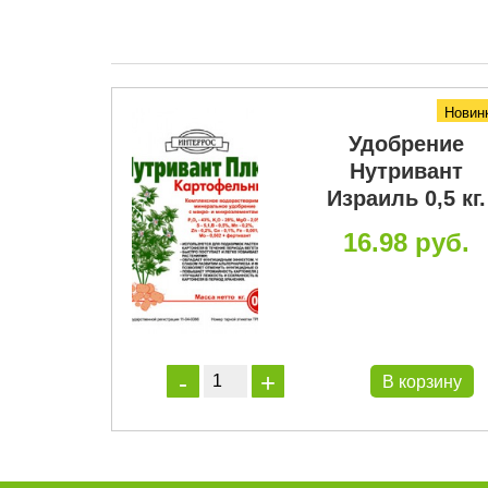
Новинка
Новин
нзия
Удобрение
лы 1л
Нутривант
Израиль 0,5 кг.
уб.
16.98 руб.
руб.
ель: Гера
орзину
В корзину