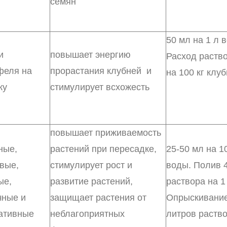
семян
50 мл на 1 л 
и
повышает энергию
Расход раство
феля на
прорастания клубней и
на 100 кг клу
ку
стимулирует всхожесть
повышает приживаемость
ные,
растений при пересадке,
25-50 мл на 1
вые,
стимулирует рост и
воды. Полив 4
ые,
развитие растений,
раствора на 1 
чные и
защищает растения от
Опрыскивание
ативные
неблагоприятных
литров раств