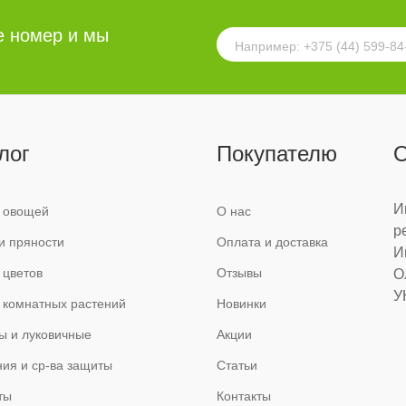
е номер и мы
лог
Покупателю
О
И
 овощей
О нас
р
и пряности
Оплата и доставка
И
 цветов
Отзывы
О
У
 комнатных растений
Новинки
ы и луковичные
Акции
ия и ср-ва защиты
Статьи
ты
Контакты