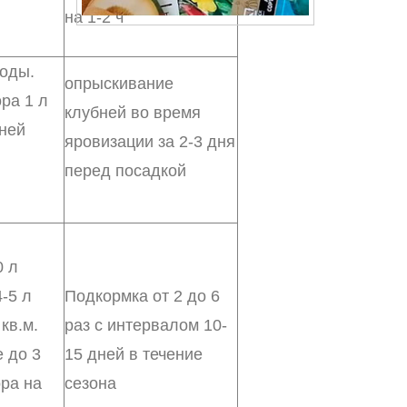
на 1-2 ч
воды.
опрыскивание
ра 1 л
клубней во время
бней
яровизации за 2-3 дня
перед посадкой
0 л
-5 л
Подкормка от 2 до 6
кв.м.
раз с интервалом 10-
 до 3
15 дней в течение
ора на
сезона