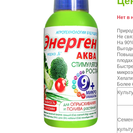
Цен
Нет в 
Природ
Не свя
На 90%
Выгодн
Повыша
плодах
Быстре
микроэ
Хелати
Более 
Культ
Семен
культ