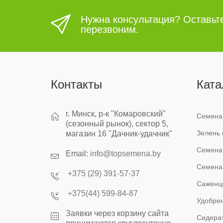
Нужна консультация? Оставьт
перезвоним.
Контакты
Ката
г. Минск, р-к "Комаровский"
Семена
(сезонный рынок), сектор 5,
Зелень 
магазин 16 "Дачник-удачник"
Семена
Email:
info@topsemena.by
Семена
+375 (29) 391-57-37
Саженц
+375(44) 599-84-87
Удобрен
Заявки через корзину сайта
Сидера