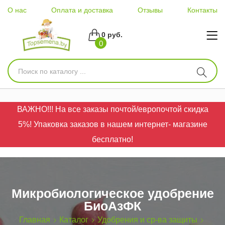
О нас
Оплата и доставка
Отзывы
Контакты
0 руб.
0
ВАЖНО!!! На все заказы почтой/европочтой скидка
5%! Упаковка заказов в нашем интернет- магазине
бесплатно!
Микробиологическое удобрение
БиоАзФК
Главная
Каталог
Удобрения и ср-ва защиты