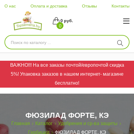
О нас
Оплата и доставка
Отзывы
Контакты
0 руб.
0
ВАЖНО!!! На все заказы почтой/европочтой скидка
5%! Упаковка заказов в нашем интернет- магазине
бесплатно!
ФЮЗИЛАД ФОРТЕ, КЭ
Главная
Каталог
Удобрения и ср-ва защиты
Гербицид
ФЮЗИЛАД ФОРТЕ, КЭ