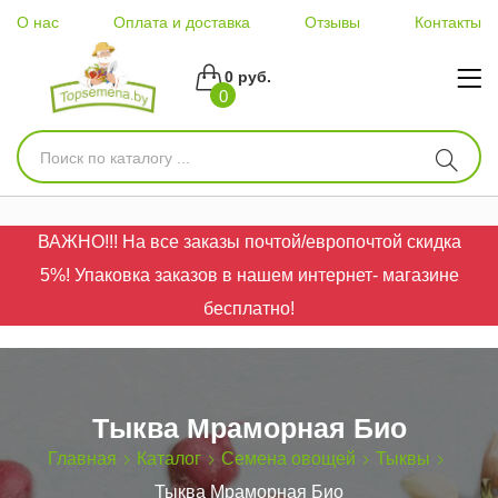
О нас
Оплата и доставка
Отзывы
Контакты
0 руб.
0
ВАЖНО!!! На все заказы почтой/европочтой скидка
5%! Упаковка заказов в нашем интернет- магазине
бесплатно!
Тыква Мраморная Био
Главная
Каталог
Семена овощей
Тыквы
Тыква Мраморная Био