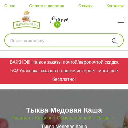
О нас
Оплата и доставка
Отзывы
Контакты
0 руб.
0
ВАЖНО!!! На все заказы почтой/европочтой скидка
5%! Упаковка заказов в нашем интернет- магазине
бесплатно!
Тыква Медовая Каша
Главная
Каталог
Семена овощей
Тыквы
Тыква Медовая Каша