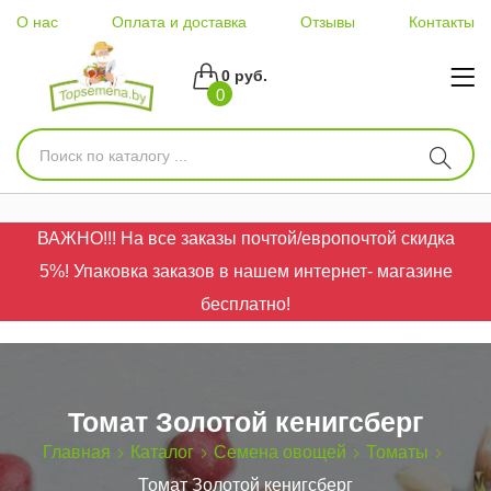
О нас
Оплата и доставка
Отзывы
Контакты
0 руб.
0
ВАЖНО!!! На все заказы почтой/европочтой скидка
5%! Упаковка заказов в нашем интернет- магазине
бесплатно!
Томат Золотой кенигсберг
Главная
Каталог
Семена овощей
Томаты
Томат Золотой кенигсберг