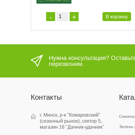
орзину
В корзину
Нужна консультация? Оставьт
перезвоним.
Контакты
Ката
г. Минск, р-к "Комаровский"
Семена
(сезонный рынок), сектор 5,
Зелень 
магазин 16 "Дачник-удачник"