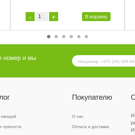
В корзину
е номер и мы
лог
Покупателю
О
И
 овощей
О нас
р
и пряности
Оплата и доставка
И