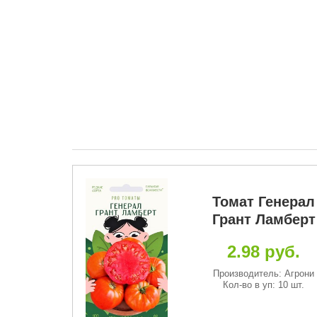
Новинка
емецкая
Томат Генерал
ника
Грант Ламберт
руб.
2.98 руб.
: Сибирский
Производитель: Агрони
д
Кол-во в уп: 10 шт.
п: 20 шт.