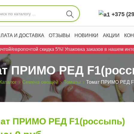
+375 (29
ЛАТА И ДОСТАВКА
ОТЗЫВЫ
НОВИНКИ
АКЦИИ
КОН
чтой/европочтой скидка 5%! Упаковка заказов в нашем инте
ат ПРИМО РЕД F1(росс
Каталог
Семена овощей
Томаты
Томат ПРИМО РЕД F
ат ПРИМО РЕД F1(россыпь)