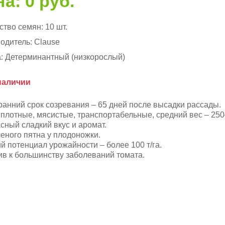
а: 0 руб.
ство семян:
10 шт.
одитель:
Clause
:
Детерминантный (низкорослый)
наличии
ранний срок созревания – 65 дней после высадки рассады.
плотные, мясистые, транспортабельные, средний вес – 250–
сный сладкий вкус и аромат.
леного пятна у плодоножки.
й потенциал урожайности – более 100 т/га.
ив к большинству заболеваний томата.