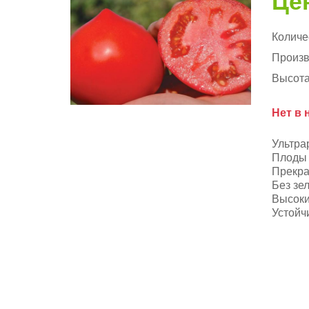
Цен
Количе
Произв
Высота
Нет в 
Ультра
Плоды 
Прекра
Без зе
Высоки
Устойч