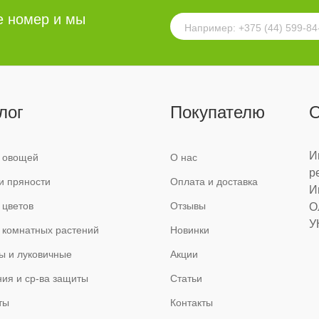
е номер и мы
лог
Покупателю
О
И
 овощей
О нас
р
и пряности
Оплата и доставка
И
 цветов
Отзывы
О
У
 комнатных растений
Новинки
ы и луковичные
Акции
ия и ср-ва защиты
Статьи
ты
Контакты