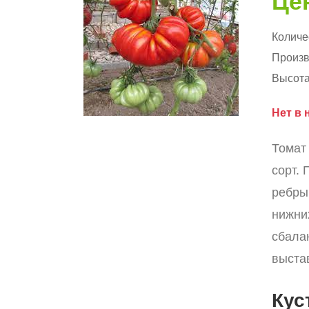
Цен
Количе
Произв
Высота
Нет в 
Томат
сорт.
ребры
нижни
сбала
выста
Кус