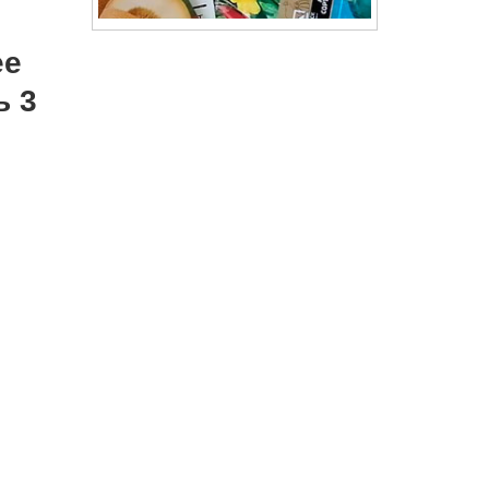
ее
ь 3