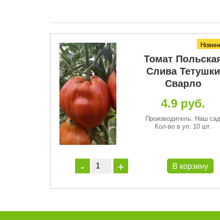
Новин
лговязая
Томат Польска
рпурная
Слива Тетушки
Сварло
руб.
4.9 руб.
ь: Решение
п: 10 шт.
Производитель: Наш са
Кол-во в уп: 10 шт.
орзину
В корзину