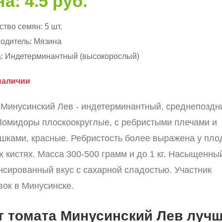
а: 4.5 руб.
ство семян:
5 шт.
одитель:
Мязина
:
Индетерминантный (высокорослый)
наличии
 Минусинский Лев - индетерминантный, среднепоздн
 Помидоры плоскоокруглые, с ребристыми плечами и
шками, красные. Ребристость более выражена у пло
х кистях. Масса 300-500 грамм и до 1 кг. Насыщенны
нсированный вкус с сахарной сладостью. Участник
вок в Минусинске.
т томата Минусинский Лев луч