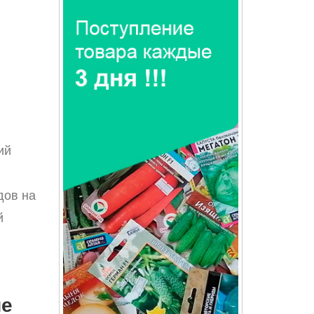
ий
дов на
й
ше