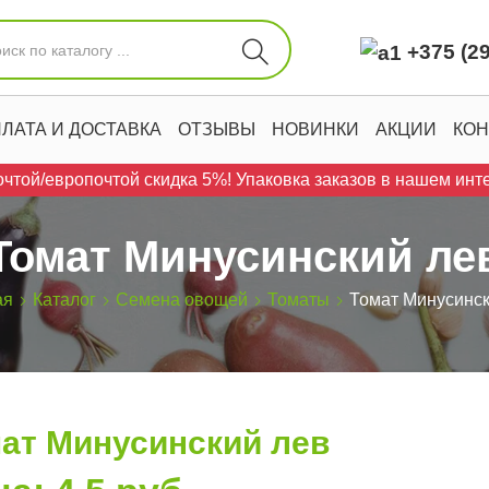
+375 (29
ЛАТА И ДОСТАВКА
ОТЗЫВЫ
НОВИНКИ
АКЦИИ
КОН
чтой/европочтой скидка 5%! Упаковка заказов в нашем инте
Томат Минусинский ле
ая
Каталог
Семена овощей
Томаты
Томат Минусинск
ат Минусинский лев