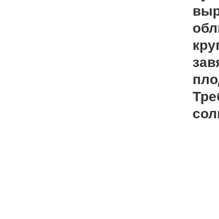
выр
обл
кру
зав
пло
Тре
сол