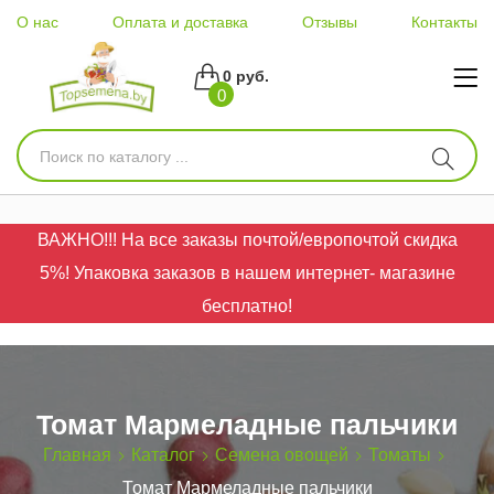
О нас
Оплата и доставка
Отзывы
Контакты
0 руб.
0
ВАЖНО!!! На все заказы почтой/европочтой скидка
5%! Упаковка заказов в нашем интернет- магазине
бесплатно!
Томат Мармеладные пальчики
Главная
Каталог
Семена овощей
Томаты
Томат Мармеладные пальчики