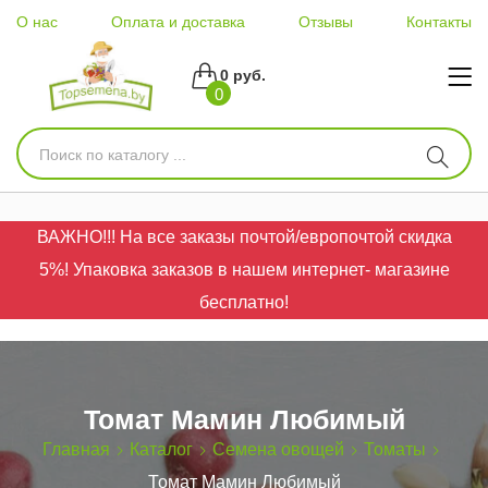
О нас
Оплата и доставка
Отзывы
Контакты
0 руб.
0
ВАЖНО!!! На все заказы почтой/европочтой скидка
5%! Упаковка заказов в нашем интернет- магазине
бесплатно!
Томат Мамин Любимый
Главная
Каталог
Семена овощей
Томаты
Томат Мамин Любимый