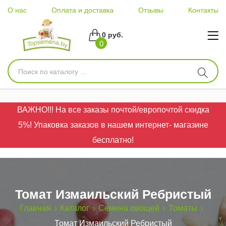
О нас
Оплата и доставка
Отзывы
Контакты
0 руб.
0
ВАЖНО!!! На все заказы почтой/европочтой скидка
5%! Упаковка заказов в нашем интернет- магазине
бесплатно!
Томат Измаильский Ребристый
Главная
Каталог
Семена овощей
Томаты
Томат Измаильский Ребристый