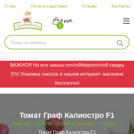
О нас
Оплата и доставка
Отзывы
Контакты
0 руб.
0
ВАЖНО!!! На все заказы почтой/европочтой скидка
5%! Упаковка заказов в нашем интернет- магазине
бесплатно!
Томат Граф Калиостро F1
Главная
Каталог
Семена овощей
Томаты
Томат Граф Калиостро F1