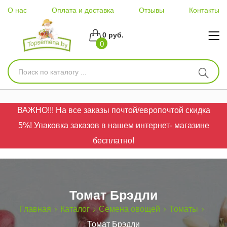
О нас
Оплата и доставка
Отзывы
Контакты
0 руб.
0
ВАЖНО!!! На все заказы почтой/европочтой скидка
5%! Упаковка заказов в нашем интернет- магазине
бесплатно!
Томат Брэдли
Главная
Каталог
Семена овощей
Томаты
Томат Брэдли