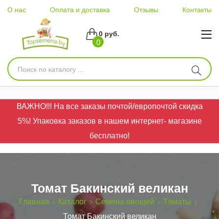
О нас
Оплата и доставка
Отзывы
Контакты
0 руб.
0
ВАЖНО!!! На все заказы почтой/европочтой скидка
5%! Упаковка заказов в нашем интернет- магазине
бесплатно!
Томат Бакинский великан
Главная
Каталог
Семена овощей
Томаты
Томат Бакинский великан