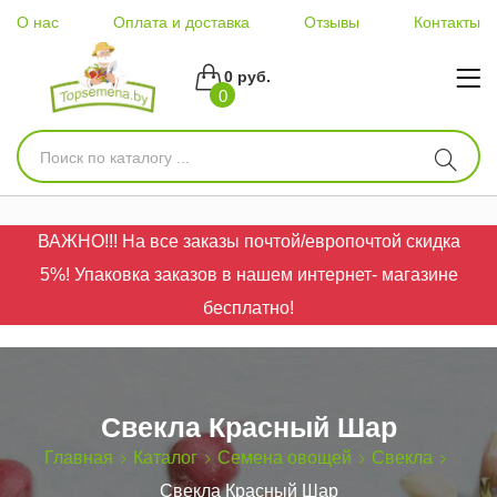
О нас
Оплата и доставка
Отзывы
Контакты
0 руб.
0
ВАЖНО!!! На все заказы почтой/европочтой скидка
5%! Упаковка заказов в нашем интернет- магазине
бесплатно!
Свекла Красный Шар
Главная
Каталог
Семена овощей
Свекла
Свекла Красный Шар