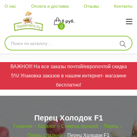
О нас
Оплата и доставка
Отзывы
Контакты
0 руб.
0
ВАЖНО!!! На все заказы почтой/европочтой скидка
5%! Упаковка заказов в нашем интернет- магазине
бесплатно!
Перец Холодок F1
Главная
Каталог
Семена овощей
Перец
Перец сладкий
Перец Холодок F1