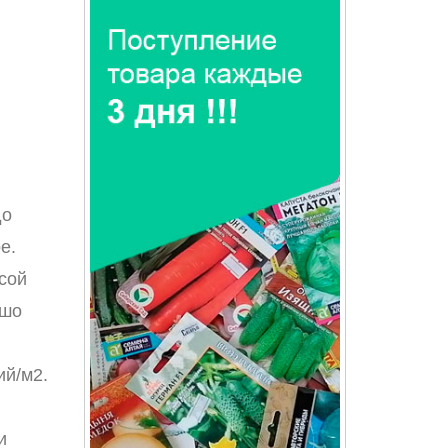
до
е.
сой
ошо
ий/м2.
и