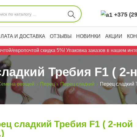
+375 (29
ЛАТА И ДОСТАВКА
ОТЗЫВЫ
НОВИНКИ
АКЦИИ
КОН
чтой/европочтой скидка 5%! Упаковка заказов в нашем инте
ладкий Требия F1 ( 2-н
Семена овощей
Перец
Перец сладкий
Перец сладкий Т
ец сладкий Требия F1 ( 2-ной
.)