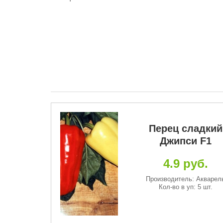
Новинка
ладкий
Перец сладкий
ейка
Джипси F1
руб.
4.9 руб.
 Euro семена
Производитель: Акварел
: 0.2 гр.
Кол-во в уп: 5 шт.