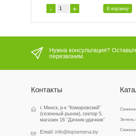
орзину
В корзину
Нужна консультация? Оставьт
перезвоним.
Контакты
Ката
г. Минск, р-к "Комаровский"
Семена
(сезонный рынок), сектор 5,
Зелень 
магазин 16 "Дачник-удачник"
Семена
Email:
info@topsemena.by