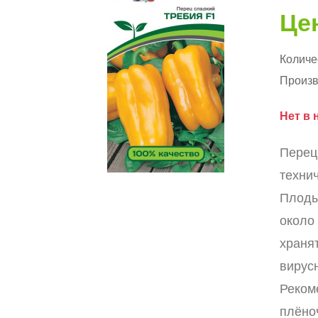
Цен
Количе
Произв
Нет в 
Перец
техни
Плоды
около
храня
вирус
Реком
плёно