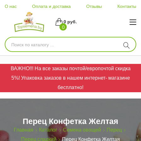
О нас
Оплата и доставка
Отзывы
Контакты
0 руб.
0
ВАЖНО!!! На все заказы почтой/европочтой скидка
5%! Упаковка заказов в нашем интернет- магазине
бесплатно!
Перец Конфетка Желтая
Главная
Каталог
Семена овощей
Перец
Перец сладкий
Перец Конфетка Желтая