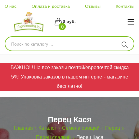
О нас
Оплата и доставка
Отзывы
Контакты
0 руб.
0
ВАЖНО!!! На все заказы почтой/европочтой скидка
5%! Упаковка заказов в нашем интернет- магазине
бесплатно!
Перец Кася
Главная
Каталог
Семена овощей
Перец
Перец сладкий
Перец Кася