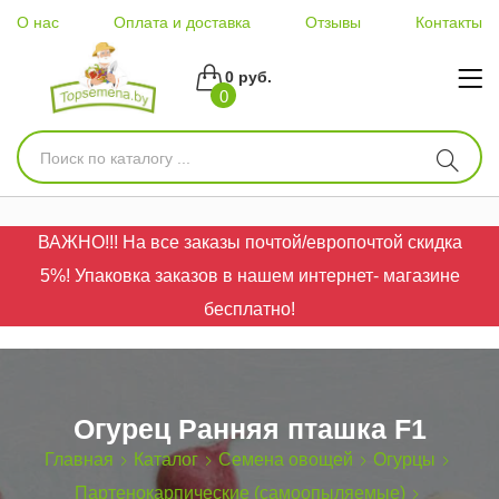
О нас
Оплата и доставка
Отзывы
Контакты
0 руб.
0
ВАЖНО!!! На все заказы почтой/европочтой скидка
5%! Упаковка заказов в нашем интернет- магазине
бесплатно!
Огурец Ранняя пташка F1
Главная
Каталог
Семена овощей
Огурцы
Партенокарпические (самоопыляемые)