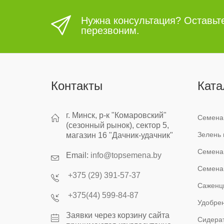
Нужна консультация? Оставьт
перезвоним.
Контакты
Ката
г. Минск, р-к "Комаровский"
Семена
(сезонный рынок), сектор 5,
Зелень 
магазин 16 "Дачник-удачник"
Семена
Email:
info@topsemena.by
Семена
+375 (29) 391-57-37
Саженц
+375(44) 599-84-87
Удобрен
Заявки через корзину сайта
Сидера