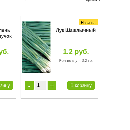
Новинка
елень
Лук Шашлычный
пучок
уб.
1.2 руб.
Кол-во в уп: 0.2 гр.
рзину
В корзину