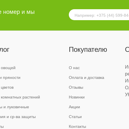
е номер и мы
лог
Покупателю
О
И
 овощей
О нас
р
и пряности
Оплата и доставка
И
 цветов
Отзывы
О
У
 комнатных растений
Новинки
ы и луковичные
Акции
ия и ср-ва защиты
Статьи
ты
Контакты