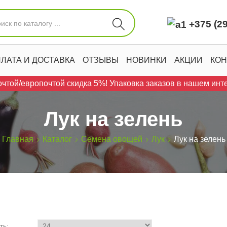
+375 (29
ЛАТА И ДОСТАВКА
ОТЗЫВЫ
НОВИНКИ
АКЦИИ
КОН
чтой/европочтой скидка 5%! Упаковка заказов в нашем инте
Лук на зелень
Главная
Каталог
Семена овощей
Лук
Лук на зелень
ть: