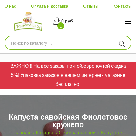
О нас
Оплата и доставка
Отзывы
Контакты
0 руб.
0
ВАЖНО!!! На все заказы почтой/европочтой скидка
5%! Упаковка заказов в нашем интернет- магазине
бесплатно!
Капуста савойская Фиолетовое
кружево
Главная
Каталог
Семена овощей
Капуста