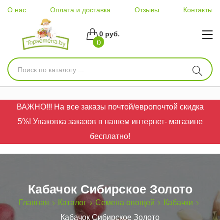
О нас
Оплата и доставка
Отзывы
Контакты
0 руб.
0
ВАЖНО!!! На все заказы почтой/европочтой скидка
5%! Упаковка заказов в нашем интернет- магазине
бесплатно!
Кабачок Сибирское Золото
Главная
Каталог
Семена овощей
Кабачки
Кабачок Сибирское Золото