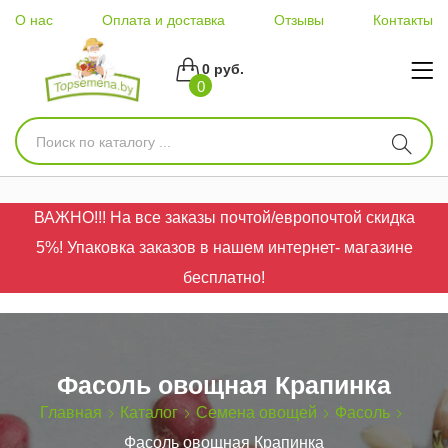
О нас
Оплата и доставка
Отзывы
Контакты
0 руб.
0
ВАЖНО!!! На все заказы почтой/европочтой скидка
5%! Упаковка заказов в нашем интернет- магазине
бесплатно!
Фасоль овощная Крапинка
Главная
Каталог
Семена овощей
Фасоль
Фасоль овощная Крапинка