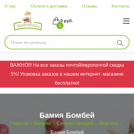
О нас
Оплата и доставка
Отзывы
Контакты
0 руб.
0
ВАЖНО!!! На все заказы почтой/европочтой скидка
5%! Упаковка заказов в нашем интернет- магазине
бесплатно!
Бамия Бомбей
Главная
Каталог
Семена овощей
Экзотика
Бамия Бомбей