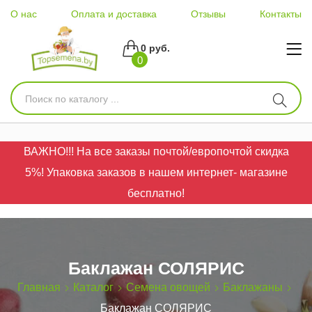
О нас
Оплата и доставка
Отзывы
Контакты
0 руб.
0
ВАЖНО!!! На все заказы почтой/европочтой скидка
5%! Упаковка заказов в нашем интернет- магазине
бесплатно!
Баклажан СОЛЯРИС
Главная
Каталог
Семена овощей
Баклажаны
Баклажан СОЛЯРИС