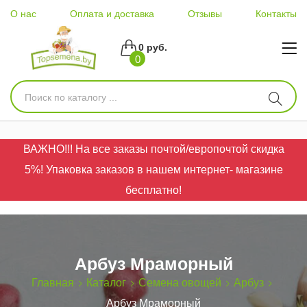
О нас
Оплата и доставка
Отзывы
Контакты
0 руб.
0
ВАЖНО!!! На все заказы почтой/европочтой скидка
5%! Упаковка заказов в нашем интернет- магазине
бесплатно!
Арбуз Мраморный
Главная
Каталог
Семена овощей
Арбуз
Арбуз Мраморный