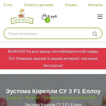
О нас
Оплата и доставка
Отзывы
Контакты
0 руб.
0
ВАЖНО!!! На все заказы почтой/европочтой скидка
5%! Упаковка заказов в нашем интернет- магазине
бесплатно!
Эустома Корелли СУ 3 F1 Еллоу
Главная
Каталог
Семена комнатных растений
Эустома Корелли СУ 3 F1 Еллоу