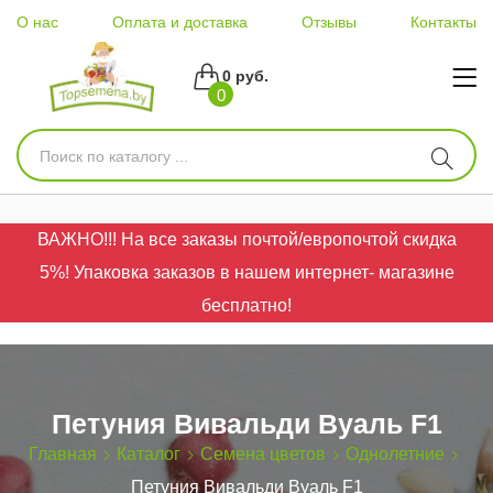
О нас
Оплата и доставка
Отзывы
Контакты
0 руб.
0
ВАЖНО!!! На все заказы почтой/европочтой скидка
5%! Упаковка заказов в нашем интернет- магазине
бесплатно!
Петуния Вивальди Вуаль F1
Главная
Каталог
Семена цветов
Однолетние
Петуния Вивальди Вуаль F1