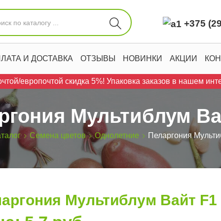
+375 (29
ЛАТА И ДОСТАВКА
ОТЗЫВЫ
НОВИНКИ
АКЦИИ
КОН
чтой/европочтой скидка 5%! Упаковка заказов в нашем инте
ргония Мультиблум Ва
аталог
Семена цветов
Однолетние
Пеларгония Мульти
аргония Мультиблум Вайт F1