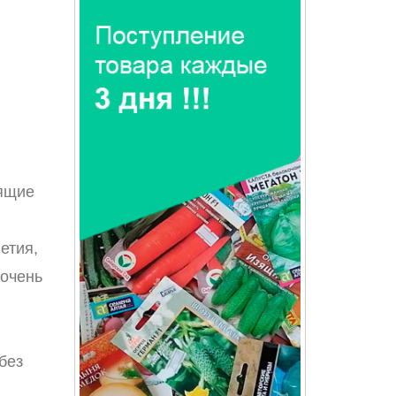
оящие
етия,
 очень
без