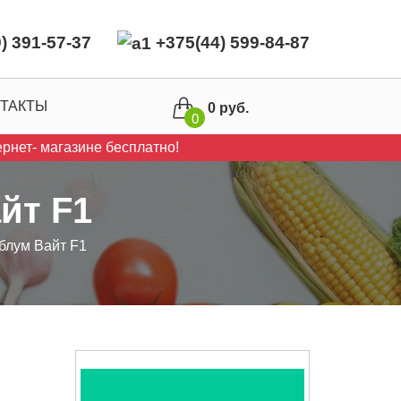
) 391-57-37
+375(44) 599-84-87
ТАКТЫ
0 руб.
0
рнет- магазине бесплатно!
йт F1
блум Вайт F1