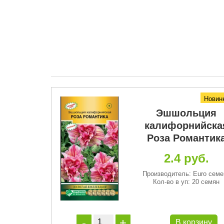
Новинка
Новин
 БУУМ!
Эшшольция
F1 Ред
калифорнийска
Роза Романтик
руб.
2.4 руб.
ль: Аэлита
п: 7 шт.
Производитель: Euro семе
Кол-во в уп: 20 семян
орзину
В корзину