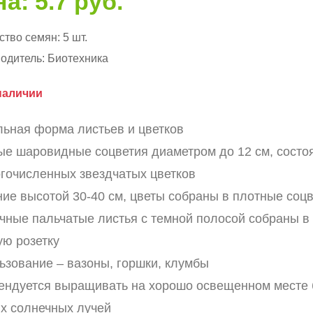
а: 5.7 руб.
ство семян:
5 шт.
одитель:
Биотехника
наличии
льная форма листьев и цветков
ые шаровидные соцветия диаметром до 12 см, сост
огочисленных звездчатых цветков
ние высотой 30-40 см, цветы собраны в плотные соцв
чные пальчатые листья с темной полосой собраны в
ую розетку
ьзование – вазоны, горшки, клумбы
ендуется выращивать на хорошо освещенном месте 
х солнечных лучей