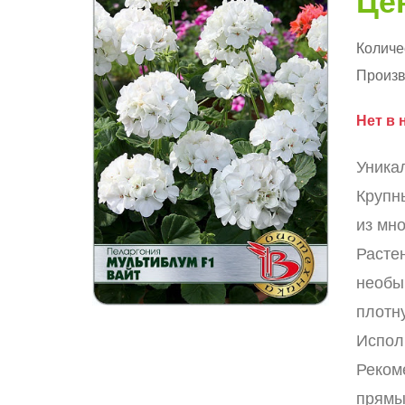
Цен
Количе
Произв
Нет в 
Уника
Крупн
из мн
Расте
необы
плотн
Испол
Реком
прямы