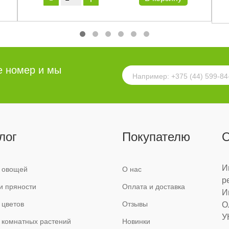
е номер и мы
лог
Покупателю
О
И
 овощей
О нас
р
и пряности
Оплата и доставка
И
 цветов
Отзывы
О
У
 комнатных растений
Новинки