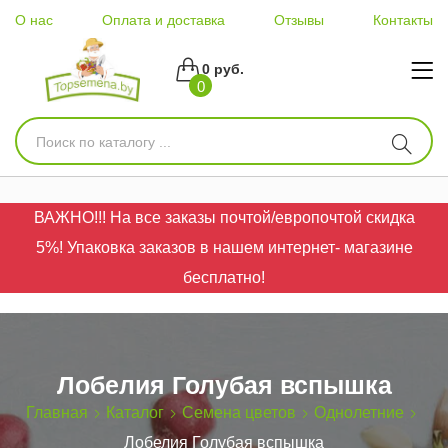
О нас
Оплата и доставка
Отзывы
Контакты
0 руб.
0
ВАЖНО!!! На все заказы почтой/европочтой скидка
5%! Упаковка заказов в нашем интернет- магазине
бесплатно!
Лобелия Голубая вспышка
Главная
Каталог
Семена цветов
Однолетние
Лобелия Голубая вспышка