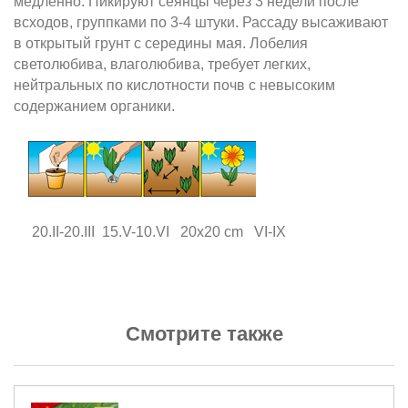
медленно. Пикируют сеянцы через 3 недели после
всходов, группками по 3-4 штуки. Рассаду высаживают
в открытый грунт с середины мая. Лобелия
светолюбива, влаголюбива, требует легких,
нейтральных по кислотности почв с невысоким
содержанием органики.
20.II-20.III 15.V-10.VI 20x20 cm VI-IХ
Смотрите также