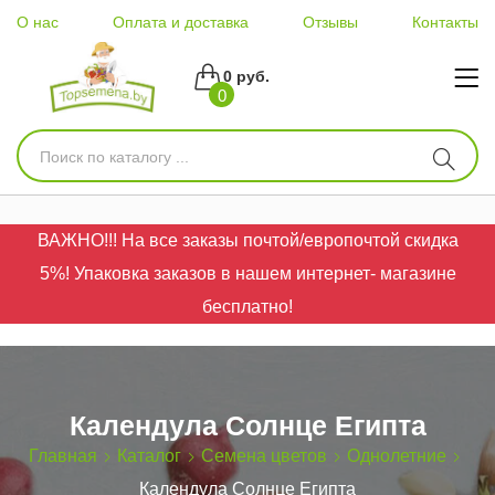
О нас
Оплата и доставка
Отзывы
Контакты
0 руб.
0
ВАЖНО!!! На все заказы почтой/европочтой скидка
5%! Упаковка заказов в нашем интернет- магазине
бесплатно!
Календула Солнце Египта
Главная
Каталог
Семена цветов
Однолетние
Календула Солнце Египта