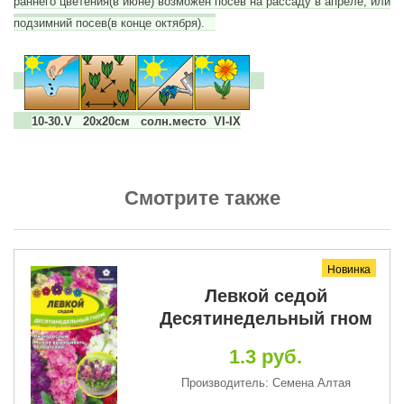
раннего цветения(в июне) возможен посев на рассаду в апреле, или
подзимний посев(в конце октября).
10-30.V 20x20см солн.место VI-IX
Смотрите также
Новинка
я
Левкой седой
Десятинедельный гном
1.3 руб.
Производитель: Семена Алтая