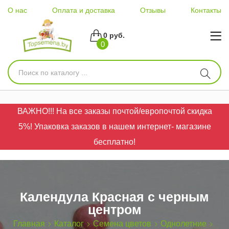
О нас
Оплата и доставка
Отзывы
Контакты
0 руб.
0
ВАЖНО!!! На все заказы почтой/европочтой скидка
5%! Упаковка заказов в нашем интернет- магазине
бесплатно!
Календула Красная с черным
центром
Главная
Каталог
Семена цветов
Однолетние