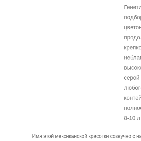
Генети
подбо
цвето
продо
крепк
небла
высок
серой 
любог
конте
полно
8-10 л
Имя этой мексиканской красотки созвучно с н