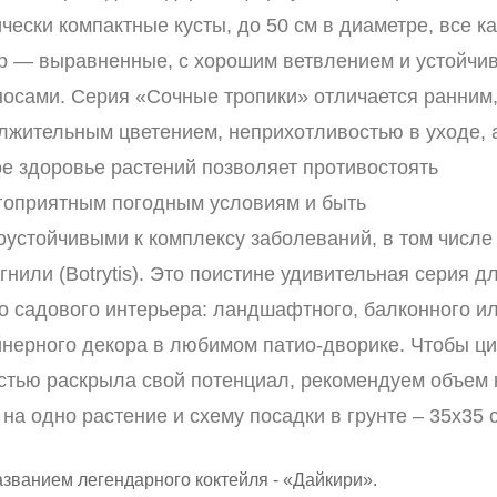
чески компактные кусты, до 50 см в диаметре, все ка
р — выравненные, с хорошим ветвлением и устойчи
носами. Серия «Сочные тропики» отличается ранним
лжительным цветением, неприхотливостью в уходе, 
ое здоровье растений позволяет противостоять
гоприятным погодным условиям и быть
оустойчивыми к комплексу заболеваний, в том числе 
гнили (Botrytis). Это поистине удивительная серия д
о садового интерьера: ландшафтного, балконного и
йнерного декора в любимом патио-дворике. Чтобы ц
стью раскрыла свой потенциал, рекомендуем объем
 на одно растение и схему посадки в грунте – 35х35 
азванием легендарного коктейля - «Дайкири».