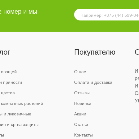
е номер и мы
лог
Покупателю
О
И
 овощей
О нас
р
и пряности
Оплата и доставка
И
 цветов
Отзывы
О
У
 комнатных растений
Новинки
ы и луковичные
Акции
ия и ср-ва защиты
Статьи
ты
Контакты