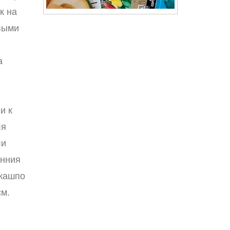
к на
выми
,
а
и к
ля
ли
инния
 кашпо
см.