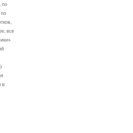
, по
 по
тков,
ре, все
пики»
ий
о
ия
 в