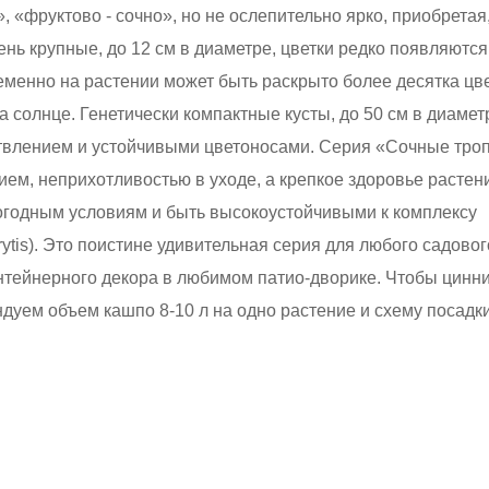
, «фруктово - сочно», но не ослепительно ярко, приобретая
ень крупные, до 12 см в диаметре, цветки редко появляются
ременно на растении может быть раскрыто более десятка цве
 солнце. Генетически компактные кусты, до 50 см в диамет
твлением и устойчивыми цветоносами. Серия «Сочные тро
ем, неприхотливостью в уходе, а крепкое здоровье растен
огодным условиям и быть высокоустойчивыми к комплексу
trytis). Это поистине удивительная серия для любого садовог
нтейнерного декора в любимом патио-дворике. Чтобы цинн
дуем объем кашпо 8-10 л на одно растение и схему посадки