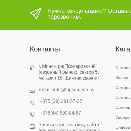
Нужна консультация? Оставьт
перезвоним.
Контакты
Ката
г. Минск, р-к "Комаровский"
Семена
(сезонный рынок), сектор 5,
Зелень 
магазин 16 "Дачник-удачник"
Семена
Email:
info@topsemena.by
Семена
+375 (29) 391-57-37
Саженц
+375(44) 599-84-87
Удобрен
Заявки через корзину сайта
Сидера
принимаются круглосуточно