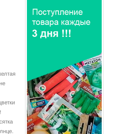
желтая
 не
цветки
!
сятка
лнце.