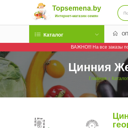
ОП
Каталог
ВАЖНО!!! На все заказы по
Цинния Же
Главная
Катало
Цин
гео