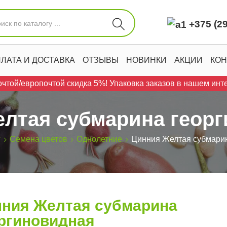
+375 (29
ЛАТА И ДОСТАВКА
ОТЗЫВЫ
НОВИНКИ
АКЦИИ
КОН
чтой/европочтой скидка 5%! Упаковка заказов в нашем инте
лтая субмарина геор
г
Семена цветов
Однолетние
Цинния Желтая субмарин
ния Желтая субмарина
ргиновидная