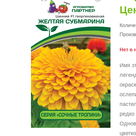
Цен
Количе
Произв
Нет в 
Имя э
леген
окраск
ослеп
пастел
редко 
Однов
цветк