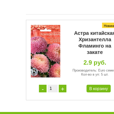
Новинка
Новин
рубадур
Астра китайска
ют
Хризантелла
Фламинго на
руб.
закате
 Euro семена
2.9 руб.
: 10 семян
Производитель: Euro семе
Кол-во в уп: 5 шт.
орзину
В корзину