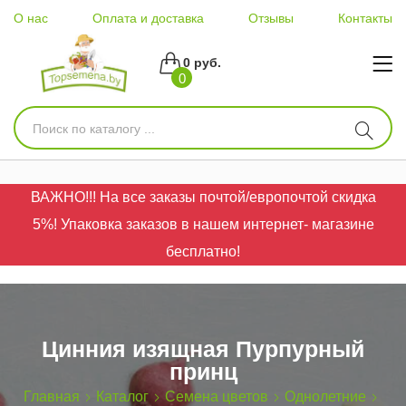
О нас
Оплата и доставка
Отзывы
Контакты
0 руб.
0
ВАЖНО!!! На все заказы почтой/европочтой скидка
5%! Упаковка заказов в нашем интернет- магазине
бесплатно!
Цинния изящная Пурпурный
принц
Главная
Каталог
Семена цветов
Однолетние