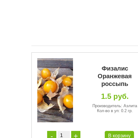
Новинка
Премиум
Физалис
насовый
Оранжевая
риз
россыпь
руб.
1.5 руб.
 Euro семена
Производитель: Аэлита
п: 3 сем.
Кол-во в уп: 0.2 гр.
орзину
В корзину