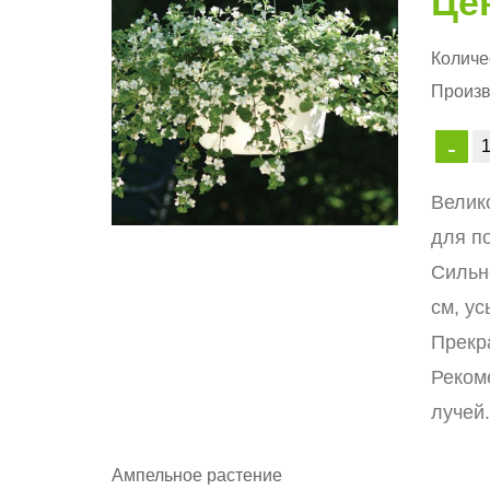
Цен
Количе
Произв
Велик
для п
Сильн
см, у
Прекр
Реком
лучей
Ампельное растение