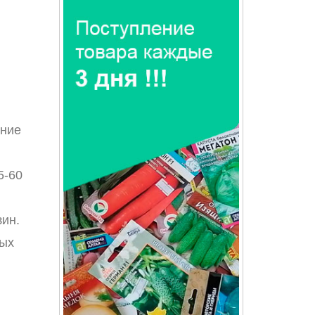
ение
5-60
зин.
ных