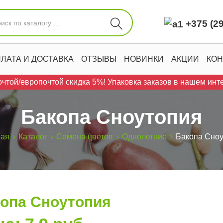
+375 (29
ЛАТА И ДОСТАВКА
ОТЗЫВЫ
НОВИНКИ
АКЦИИ
КОН
чтой/европочтой скидка 5%! Упаковка заказов в нашем инте
Бакопа Сноутопия
ная
Каталог
Семена цветов
Однолетние
Бакопа Сно
опа Сноутопия