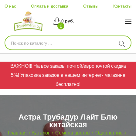
О нас
Оплата и доставка
Отзывы
Контакты
0 руб.
0
ВАЖНО!!! На все заказы почтой/европочтой скидка
5%! Упаковка заказов в нашем интернет- магазине
бесплатно!
Астра Трубадур Лайт Блю
китайская
Главная
Каталог
Семена цветов
Однолетние