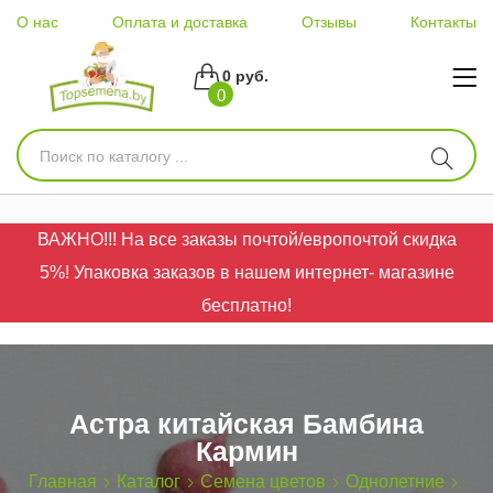
О нас
Оплата и доставка
Отзывы
Контакты
0 руб.
0
ВАЖНО!!! На все заказы почтой/европочтой скидка
5%! Упаковка заказов в нашем интернет- магазине
бесплатно!
Астра китайская Бамбина
Кармин
Главная
Каталог
Семена цветов
Однолетние